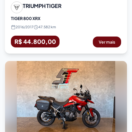
TRIUMPH
TIGER
TIGER 800 XRX
2016
/
2017
47.582 km
R$ 44.800,00
Ver mais