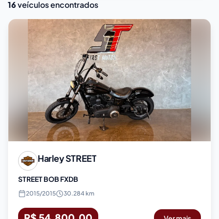
16
veículos encontrados
Harley
STREET
STREET BOB FXDB
2015
/
2015
30.284 km
R$ 54.800,00
Ver mais