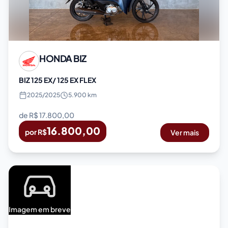
HONDA
BIZ
BIZ 125 EX/ 125 EX FLEX
2025
/
2025
5.900 km
de R$
17.800,00
16.800,00
por R$
Ver mais
Imagem em breve