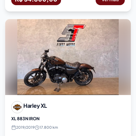
Harley
XL
XL 883N IRON
2019
/
2019
17.800 km