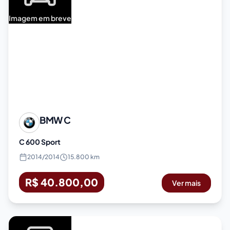
Imagem em breve
BMW
C
C 600 Sport
2014
/
2014
15.800 km
R$ 40.800,00
Ver mais