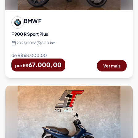
BMW
F
F 900 R Sport Plus
2025
/
2026
800 km
de R$
68.000,00
67.000,00
por R$
Ver mais